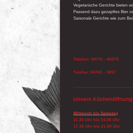
Vegetarische Gerichte bieten 
Passend dazu gezapftes Bier o
Saisonale Gerichte wie zum Bei
Telefon: 04741 - 60370
Telefax: 04741 - 3657
_________________________
Unsere Küchenöffnung
Mittwoch bis Samstag
11.30 Uhr bis 14.00 Uhr
17.30 Uhr bis 21.00 Uhr