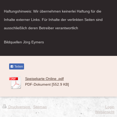
Haftungshinweis: Wir übernehmen keinerlei Haftung für die
Inhalte externer Links. Für Inhalte der verlinkten Seiten sind
ausschließlich deren Betreiber verantwortlich
Bildquellen Jörg Eymers
Teilen
Speisekarte Online .pdf
PDF-Dokument [552.9 KB]
Druckversion
|
Sitemap
Login
Nordseehotel Eymers
Webansicht